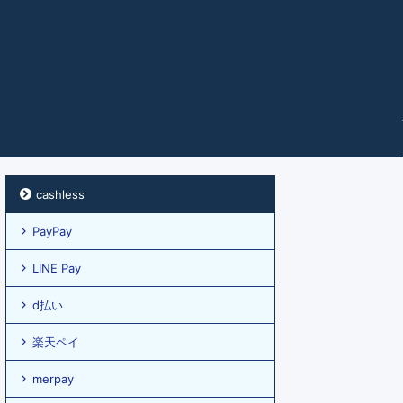
cashless
PayPay
LINE Pay
d払い
楽天ペイ
merpay