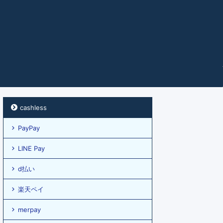
cashless
PayPay
LINE Pay
d払い
楽天ペイ
merpay