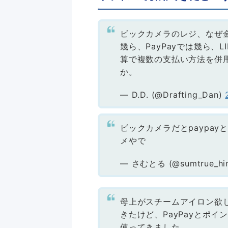
ビックカメラのレジ、なぜ
幾ら、PayPayでは幾ら、
算で複数の支払い方法を併
か。
— D.D. (@Drafting_Dan)
ビックカメラだとpaypa
メやで
— さむとる (@sumtrue_hi
母上がスチームアイロン欲し
きたけど、PayPayとポイ
使ってきました