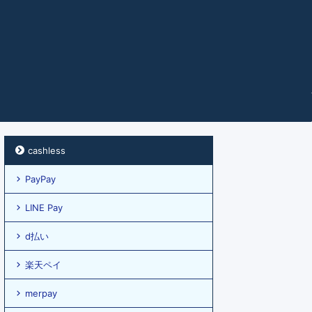
cashless
PayPay
LINE Pay
d払い
楽天ペイ
merpay